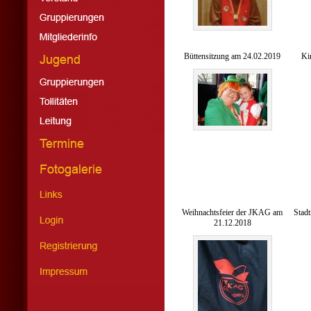
Büttensitzung am 24.02.2019
Ki
Weihnachtsfeier der JKAG am
Stadt
21.12.2018